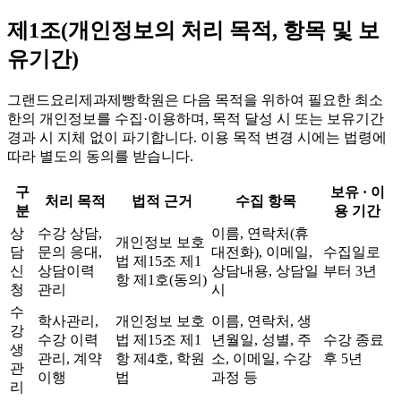
제1조(개인정보의 처리 목적, 항목 및 보
유기간)
그랜드요리제과제빵학원은 다음 목적을 위하여 필요한 최소
한의 개인정보를 수집·이용하며, 목적 달성 시 또는 보유기간
경과 시 지체 없이 파기합니다. 이용 목적 변경 시에는 법령에
따라 별도의 동의를 받습니다.
구
보유 · 이
처리 목적
법적 근거
수집 항목
분
용 기간
상
수강 상담,
이름, 연락처(휴
개인정보 보호
담
문의 응대,
대전화), 이메일,
수집일로
법 제15조 제1
신
상담이력
상담내용, 상담일
부터 3년
항 제1호(동의)
청
관리
시
수
학사관리,
개인정보 보호
이름, 연락처, 생
강
수강 이력
법 제15조 제1
년월일, 성별, 주
수강 종료
생
관리, 계약
항 제4호, 학원
소, 이메일, 수강
후 5년
관
이행
법
과정 등
리