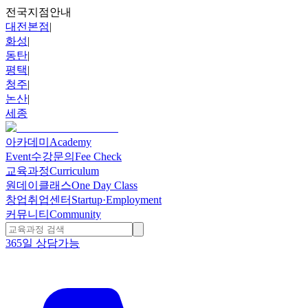
전국지점안내
대전본점
|
화성
|
동탄
|
평택
|
청주
|
논산
|
세종
아카데미
Academy
Event
수강문의
Fee Check
교육과정
Curriculum
원데이클래스
One Day Class
창업취업센터
Startup·Employment
커뮤니티
Community
365일 상담가능