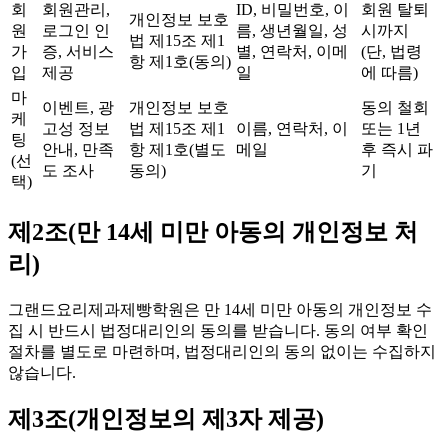
회
회원관리,
ID, 비밀번호, 이
회원 탈퇴
개인정보 보호
원
로그인 인
름, 생년월일, 성
시까지
법 제15조 제1
가
증, 서비스
별, 연락처, 이메
(단, 법령
항 제1호(동의)
입
제공
일
에 따름)
마
이벤트, 광
개인정보 보호
동의 철회
케
고성 정보
법 제15조 제1
이름, 연락처, 이
또는 1년
팅
안내, 만족
항 제1호(별도
메일
후 즉시 파
(선
도 조사
동의)
기
택)
제2조(만 14세 미만 아동의 개인정보 처
리)
그랜드요리제과제빵학원은 만 14세 미만 아동의 개인정보 수
집 시 반드시 법정대리인의 동의를 받습니다. 동의 여부 확인
절차를 별도로 마련하며, 법정대리인의 동의 없이는 수집하지
않습니다.
제3조(개인정보의 제3자 제공)